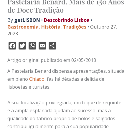
Pastelaria Benard, Mais de 150 Anos
de Doce Tradição
By
getLISBON
•
Descobrindo Lisboa
•
Gastronomia
,
História
,
Tradições
•
Outubro 27,
2023
F
T
W
E
S
a
w
h
m
h
Artigo original publicado em 02/05/2018
c
i
a
a
a
e
t
t
i
r
A Pastelaria Benard dispensa apresentações, situada
b
t
s
l
e
em pleno
Chiado
, faz há décadas a delícia de
o
e
A
lisboetas e turistas.
o
r
p
k
p
A sua localização privilegiada, um toque de requinte
e a ampla esplanada ajudam ao sucesso, mas a
qualidade do fabrico próprio de bolos e salgados
contribui igualmente para a sua popularidade.