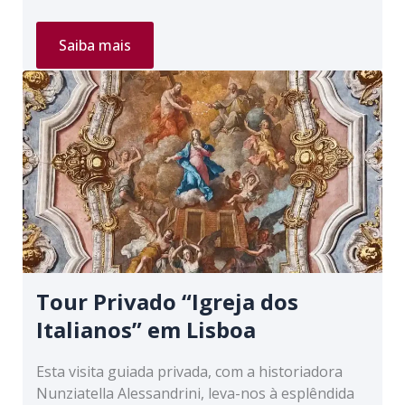
Tour
Saiba mais
Privado
“Lisboa
Através
das
Suas
Lojas
Tradicionais”
Tour Privado “Igreja dos
Italianos” em Lisboa
Esta visita guiada privada, com a historiadora
Nunziatella Alessandrini, leva-nos à esplêndida