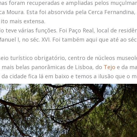
as foram recuperadas e ampliadas pelos muçulmanos,
 Moura. Esta foi absorvida pela Cerca Fernandina, 
to mais extensa.
 teve várias funções. Foi Paço Real, local de residê
 Manuel I, no séc. XVI. Foi também aqui que até ao sé
sseio turístico obrigatório, centro de núcleos museo
as mais belas panorâmicas de Lisboa, do
Tejo
e da ma
 cidade fica lá em baixo e temos a ilusão que o m