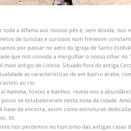
 toda a Alfama aos nossos pés é, sem dúvida, nos m
pletos de turistas e curiosos num frenesim constan
amos por passar no adro da Igreja de Santo Estêvã
dade que nos convida a mergulhar o nosso olhar no 
l mais antigo de Lisboa. Situado fora da antiga Cer
tualidade as características de um bairro árabe, com
astelo ao rio.
al-hamma, fontes e banhos, revela-nos a abundânci
os povos se estabeleceram nesta zona da cidade. Ai
 à base da encosta, assim como estruturas dedicad
éc. XX.
mente nos perdemos no tipicismo das antigas casas d