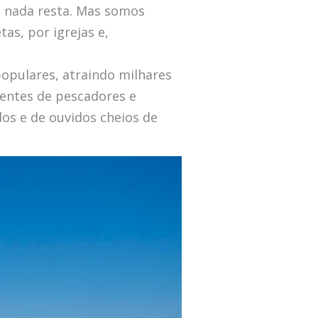
já nada resta. Mas somos
as, por igrejas e,
opulares, atraindo milhares
dentes de pescadores e
os e de ouvidos cheios de