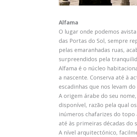
Alfama
O lugar onde podemos avistar
das Portas do Sol, sempre re
pelas emaranhadas ruas, acab
surpreendidos pela tranquili
Alfama é o núcleo habitaciona
a nascente. Conserva até à ac
escadinhas que nos levam do c
A origem árabe do seu nome, 
disponível, razão pela qual 
inúmeros chafarizes do topo
até às primeiras décadas do s
A nível arquitectónico, facil