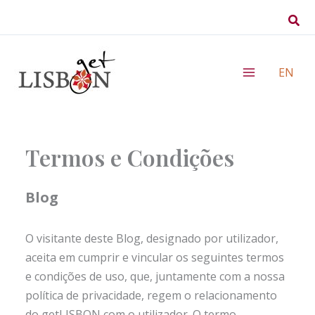
Skip
Sear
to
content
EN
Termos e Condições
Blog
O visitante deste Blog, designado por utilizador,
aceita em cumprir e vincular os seguintes termos
e condições de uso, que, juntamente com a nossa
política de privacidade, regem o relacionamento
do getLISBON com o utilizador. O termo