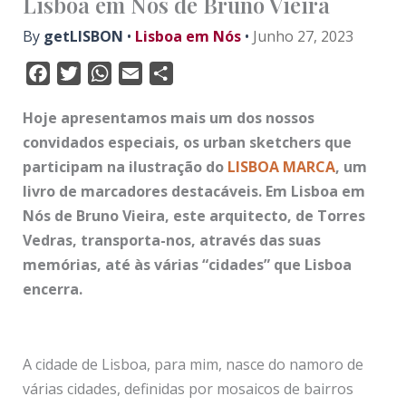
Lisboa em Nós de Bruno Vieira
By
getLISBON
•
Lisboa em Nós
•
Junho 27, 2023
F
T
W
E
S
a
w
h
m
h
Hoje apresentamos mais um dos nossos
c
i
a
a
a
convidados especiais, os urban sketchers que
e
t
t
i
r
participam na ilustração do
LISBOA MARCA
, um
b
t
s
l
e
livro de marcadores destacáveis. Em Lisboa em
o
e
A
o
r
p
Nós de Bruno Vieira, este arquitecto, de Torres
k
p
Vedras, transporta-nos, através das suas
memórias, até às várias “cidades” que Lisboa
encerra.
A cidade de Lisboa, para mim, nasce do namoro de
várias cidades, definidas por mosaicos de bairros