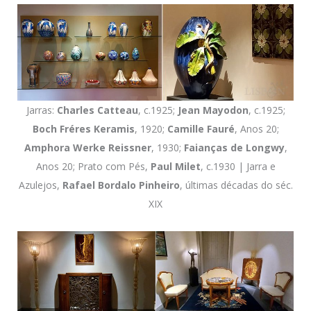
Jarras:
Charles Catteau
, c.1925;
Jean Mayodon
, c.1925;
Boch Fréres Keramis
, 1920;
Camille Fauré
, Anos 20;
Amphora Werke Reissner
, 1930;
Faianças de Longwy
,
Anos 20; Prato com Pés,
Paul Milet
, c.1930 | Jarra e
Azulejos,
Rafael Bordalo Pinheiro
, últimas décadas do séc.
XIX