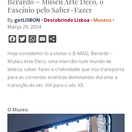
Berardo – Museu Arte Deco, o
Fascínio pelo Saber-Fazer
By
getLISBON
•
Descobrindo Lisboa
•
Museus
•
Março 29, 2024
F
T
W
E
S
a
w
h
m
h
Hoje convidamo-lo a visitar o B-MAD, Berardo –
c
i
a
a
a
Museu Arte Deco, uma imersão num mundo de
e
t
t
i
r
beleza, saber-fazer e criatividade que nos transporta
b
t
s
l
e
para as correntes estéticas dominantes durante a
o
e
A
o
r
p
transição do séc. XIX para o séc. XX.
k
p
O Museu