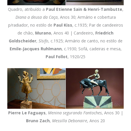
Quadro, atribuído a
Paul Etienne Sain & Henri-Tambutte
,
Diana a deusa da Caça
, Anos 30; Armário e cobertura
p/radiador, no estilo de
Paul Kiss
, c.1935; Par de candeeiros
de chão,
Murano
, Anos 40 | Candeeiro,
Friedrich
Goldscheider
,
Sísifo
, c.1925; Armário de canto, no estilo de
Emile-Jacques Ruhlmann
, c.1930; Sofá, cadeiras e mesa,
Paul Follot
, 1920/25
Pierre Le Faguays
,
Menina segurando Fantoches
, Anos 30 |
Bruno Zach
,
Messilla Debonaire
, Anos 20