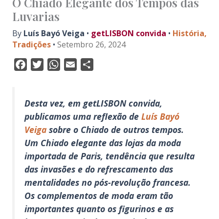
O Chiado Elegante dos Tempos das
Luvarias
By
Luís Bayó Veiga
•
getLISBON convida
•
História
,
Tradições
•
Setembro 26, 2024
F
T
W
E
S
a
w
h
m
h
c
i
a
a
a
e
t
t
i
r
Desta vez, em
getLISBON convida
,
b
t
s
l
e
publicamos uma reflexão de
Luís Bayó
o
e
A
Veiga
sobre o Chiado de outros tempos.
o
r
p
Um
Chiado elegante
das lojas da moda
k
p
importada de Paris, tendência que resulta
das invasões e do refrescamento das
mentalidades no pós-revolução francesa.
Os complementos de moda eram tão
importantes quanto os figurinos e as