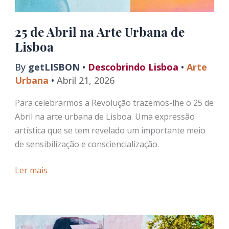
25 de Abril na Arte Urbana de
Lisboa
By
getLISBON
•
Descobrindo Lisboa
•
Arte
Urbana
•
Abril 21, 2026
Para celebrarmos a Revolução trazemos-lhe o 25 de
Abril na arte urbana de Lisboa. Uma expressão
artística que se tem revelado um importante meio
de sensibilização e consciencialização.
25
Ler mais
de
Abril
na
Arte