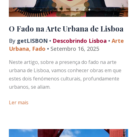
O Fado na Arte Urbana de Lisboa
By
getLISBON
•
Descobrindo Lisboa
•
Arte
Urbana
,
Fado
•
Setembro 16, 2025
Neste artigo, sobre a presença do fado na arte
urbana de Lisboa, vamos conhecer obras em que
estes dois fenómenos culturais, profundamente
urbanos, se aliam.
O
Ler mais
Fado
na
Arte
Urbana