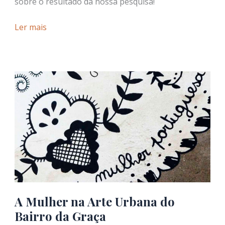
sobre o resultado da nossa pesquisa!
Golfinhos
Ler mais
em
Lisboa:
A
Preservação
do
Estuário
do
Tejo
A Mulher na Arte Urbana do
Bairro da Graça