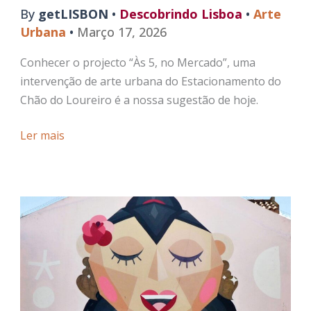
By
getLISBON
•
Descobrindo Lisboa
•
Arte
Urbana
•
Março 17, 2026
Conhecer o projecto “Às 5, no Mercado”, uma
intervenção de arte urbana do Estacionamento do
Chão do Loureiro é a nossa sugestão de hoje.
Arte
Ler mais
Urbana
do
Estacionamento
do
Chão
do
Loureiro