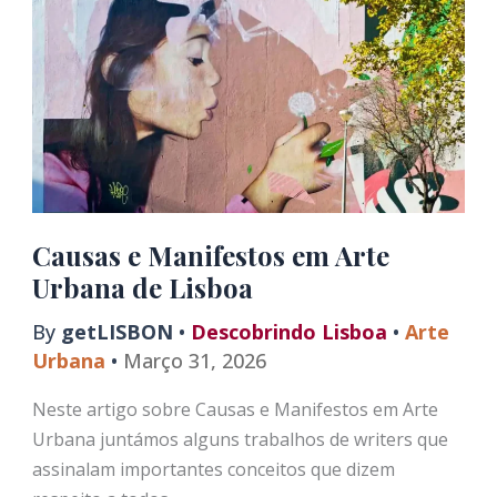
Urbana
de
Lisboa
Causas e Manifestos em Arte
Urbana de Lisboa
By
getLISBON
•
Descobrindo Lisboa
•
Arte
Urbana
•
Março 31, 2026
Neste artigo sobre Causas e Manifestos em Arte
Urbana juntámos alguns trabalhos de writers que
assinalam importantes conceitos que dizem