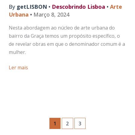
By
getLISBON
•
Descobrindo Lisboa
•
Arte
Urbana
•
Março 8, 2024
Nesta abordagem ao núcleo de arte urbana do
bairro da Graça temos um propósito específico, o
de revelar obras em que o denominador comum é a
mulher.
A
Ler mais
Mulher
na
Arte
Urbana
do
Bairro
1
2
3
da
Graça