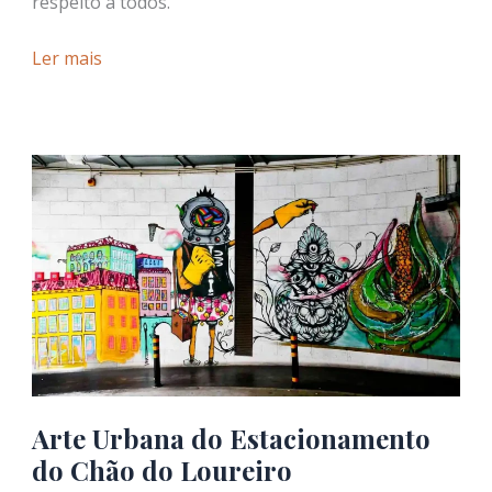
respeito a todos.
Causas
Ler mais
e
Manifestos
em
Arte
Urbana
de
Lisboa
Arte Urbana do Estacionamento
do Chão do Loureiro