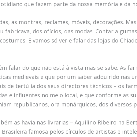
uotidiano que fazem parte da nossa memória e da no
adas, as montras, reclames, móveis, decorações. Ma
ou fabricava, dos ofícios, das modas. Contar algumas
 costumes. E vamos só ver e falar das lojas do Chiad
 falar do que não está à vista mas se sabe. As fa
icas medievais e que por um saber adquirido nas u
cais de tertúlia dos seus directores técnicos – os fa
as e influentes no meio local, e que conforme as s
uniam republicanos, ora monárquicos, dos diversos 
bém as havia nas livrarias – Aquilino Ribeiro na Be
 Brasileira famosa pelos círculos de artistas e intel