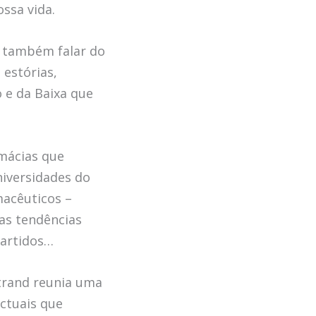
ssa vida.
s também falar do
 estórias,
o e da Baixa que
rmácias que
niversidades do
rmacêuticos –
uas tendências
partidos…
rtrand reunia uma
ectuais que