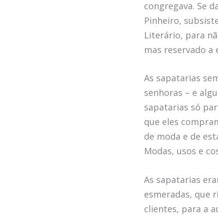
congregava. Se da
Pinheiro, subsist
Literário, para n
mas reservado a e
As sapatarias se
senhoras – e alg
sapatarias só par
que eles compram
de moda e de est
Modas, usos e cos
As sapatarias er
esmeradas, que ri
clientes, para a 