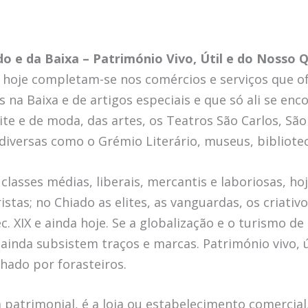
do e da Baixa
– Património Vivo, Útil e do Nosso 
e hoje completam-se nos comércios e serviços que o
 na Baixa e de artigos especiais e que só ali se en
ite e de moda, das artes, os Teatros São Carlos, São
iversas como o Grémio Literário, museus, biblioteca
classes médias, liberais, mercantis e laboriosas, ho
stas; no Chiado as elites, as vanguardas, os criativo
éc. XIX e ainda hoje. Se a globalização e o turismo d
, ainda subsistem traços e marcas. Património vivo, ú
lhado por forasteiros.
 patrimonial, é a loja ou estabelecimento comercial,