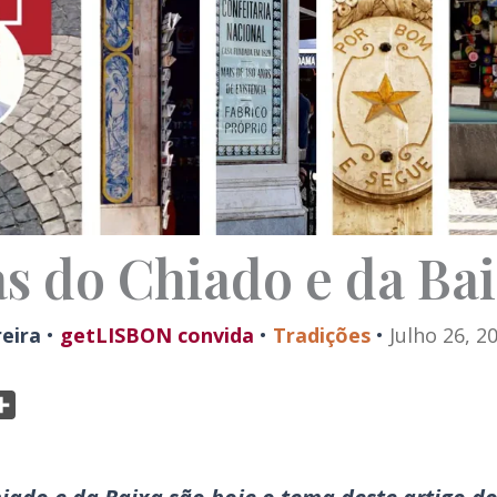
as do Chiado e da Ba
reira
•
getLISBON convida
•
Tradições
•
Julho 26, 2
S
h
a
r