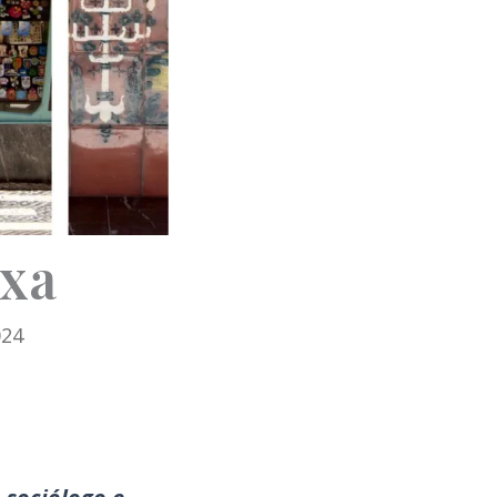
ixa
024