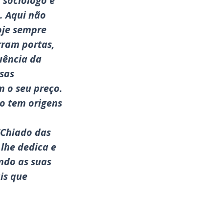
 sociólogo e
. Aqui não
oje sempre
rram portas,
uência da
sas
m o seu preço.
o tem origens
“Chiado das
 lhe dedica e
ndo as suas
ais que