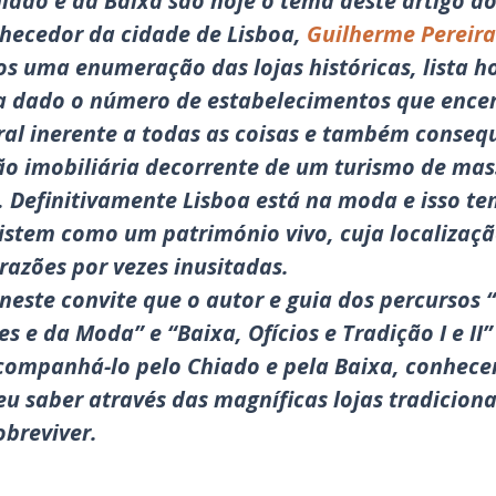
hiado e da Baixa são hoje o tema deste artigo do
e
hecedor da cidade de Lisboa,
Guilherme Pereira
s uma enumeração das lojas históricas, lista h
a dado o número de estabelecimentos que ence
ral inerente a todas as coisas e também conseq
ão imobiliária decorrente de um turismo de mas
. Definitivamente Lisboa está na moda e isso te
istem como um património vivo, cuja localizaçã
razões por vezes inusitadas.
este convite que o autor e guia dos percursos 
es e da Moda” e “Baixa, Ofícios e Tradição I e II”
acompanhá-lo pelo Chiado e pela Baixa, conhece
seu saber através das magníficas lojas tradicion
breviver.