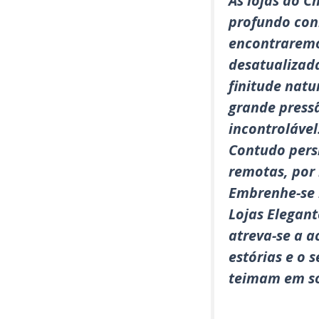
As lojas do C
b
t
s
l
profundo con
o
e
A
encontraremo
o
r
p
desatualizad
k
p
finitude natu
grande press
incontrolável
Contudo pers
remotas, por 
Embrenhe-se n
Lojas Elegant
atreva-se a 
estórias e o 
teimam em so