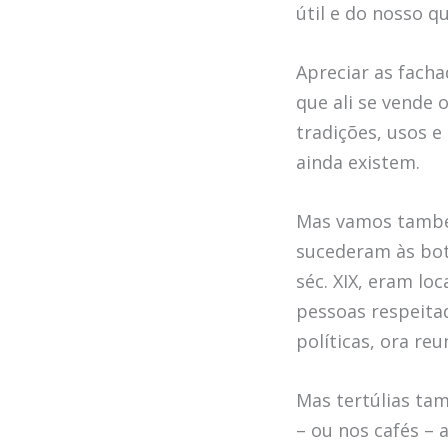
útil e do nosso q
Apreciar as fach
que ali se vende 
tradições, usos e
ainda existem.
Mas vamos também
sucederam às bot
séc. XIX, eram lo
pessoas respeitad
políticas, ora re
Mas tertúlias tam
– ou nos cafés – a