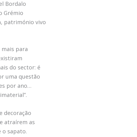
el Bordalo
 o Grémio
a, património vivo
 mais para
xistiram
is do sector: é
or uma questão
es por ano…
material”.
 e decoração
de atraírem as
é o sapato.