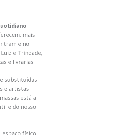
Quotidiano
ferecem: mais
contram e no
 Luiz e Trindade,
s e livrarias.
je substituídas
s e artistas
e massas está a
til e do nosso
 espaço físico,