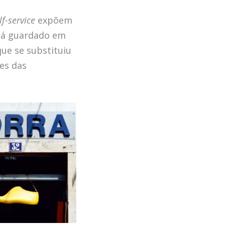
lf-service
expõem
tá guardado em
ue se substituiu
es das