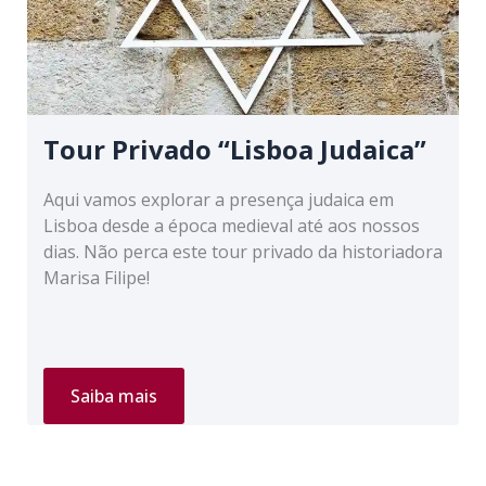
Tour Privado “Lisboa Judaica”
Aqui vamos explorar a presença judaica em
Lisboa desde a época medieval até aos nossos
dias. Não perca este tour privado da historiadora
Marisa Filipe!
Tour
Saiba mais
Privado
“Lisboa
Judaica”