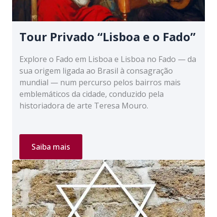
Tour Privado “Lisboa e o Fado”
Explore o Fado em Lisboa e Lisboa no Fado — da
sua origem ligada ao Brasil à consagração
mundial — num percurso pelos bairros mais
emblemáticos da cidade, conduzido pela
historiadora de arte Teresa Mouro.
Tour
Saiba mais
Privado
“Lisboa
e
o
Fado”