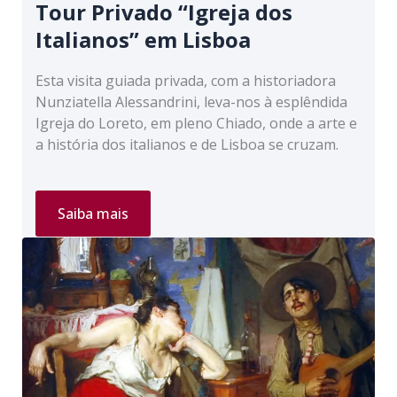
Tour Privado “Igreja dos
Italianos” em Lisboa
Esta visita guiada privada, com a historiadora
Nunziatella Alessandrini, leva-nos à esplêndida
Igreja do Loreto, em pleno Chiado, onde a arte e
a história dos italianos e de Lisboa se cruzam.
Tour
Saiba mais
Privado
“Igreja
dos
Italianos”
em
Lisboa