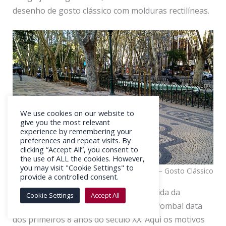
desenho de gosto clássico com molduras rectilíneas.
We use cookies on our website to
give you the most relevant
experience by remembering your
preferences and repeat visits. By
clicking “Accept All”, you consent to
the use of ALL the cookies. However,
you may visit "Cookie Settings" to
Calçada Portuguesa – Avenida da Liberdade – Gosto Clássico
provide a controlled consent.
A segunda fase de construção da Avenida da
Cookie Settings
Accept All
Liberdade até à Praça do Marquês de Pombal data
dos primeiros 8 anos do século XX. Aqui os motivos