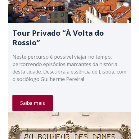
Tour Privado “À Volta do
Rossio”
Neste percurso é possível viajar no tempo,
percorrendo episódios marcantes da história
desta cidade. Descubra a essência de Lisboa, com
o sociólogo Guilherme Pereira!
Tour
Saiba mais
Privado
“À
Volta
do
Rossio”