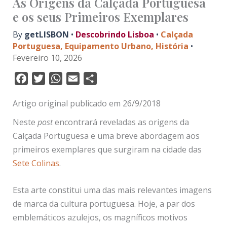
As Origens da Calçada Portuguesa
e os seus Primeiros Exemplares
By
getLISBON
•
Descobrindo Lisboa
•
Calçada
Portuguesa
,
Equipamento Urbano
,
História
•
Fevereiro 10, 2026
F
T
W
E
S
a
w
h
m
h
Artigo original publicado em 26/9/2018
c
i
a
a
a
e
t
t
i
r
Neste
post
encontrará reveladas as origens da
b
t
s
l
e
Calçada Portuguesa e uma breve abordagem aos
o
e
A
primeiros exemplares que surgiram na cidade das
o
r
p
Sete Colinas
.
k
p
Esta arte constitui uma das mais relevantes imagens
de marca da cultura portuguesa. Hoje, a par dos
emblemáticos azulejos, os magníficos motivos